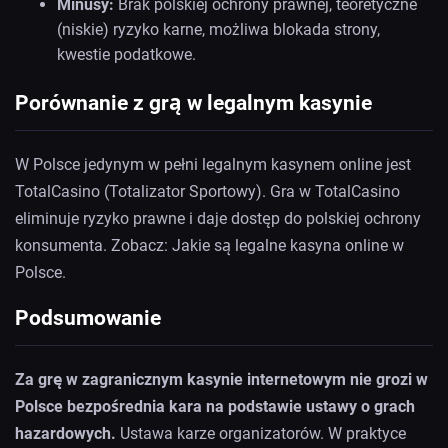
Minusy:
Brak polskiej ochrony prawnej, teoretyczne
(niskie) ryzyko karne, możliwa blokada strony,
kwestie podatkowe.
Porównanie z grą w legalnym kasynie
W Polsce jedynym w pełni legalnym kasynem online jest
TotalCasino (Totalizator Sportowy). Gra w TotalCasino
eliminuje ryzyko prawne i daje dostęp do polskiej ochrony
konsumenta. Zobacz:
Jakie są legalne kasyna online w
Polsce
.
Podsumowanie
Za grę w zagranicznym kasynie internetowym nie grozi w
Polsce bezpośrednia kara na podstawie ustawy o grach
hazardowych.
Ustawa karze organizatorów. W praktyce