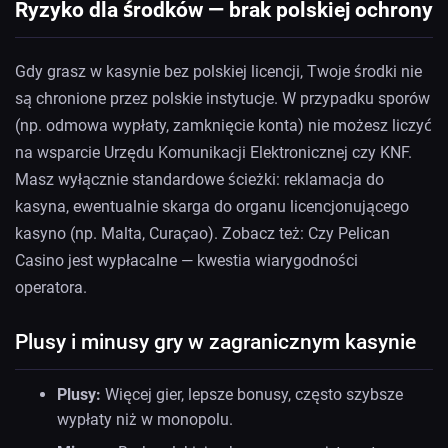
Ryzyko dla środków — brak polskiej ochrony
Gdy grasz w kasynie bez polskiej licencji, Twoje środki nie
są chronione przez polskie instytucje. W przypadku sporów
(np. odmowa wypłaty, zamknięcie konta) nie możesz liczyć
na wsparcie Urzędu Komunikacji Elektronicznej czy KNF.
Masz wyłącznie standardowe ścieżki: reklamacja do
kasyna, ewentualnie skarga do organu licencjonującego
kasyno (np. Malta, Curaçao). Zobacz też:
Czy Pelican
Casino jest wypłacalne
— kwestia wiarygodności
operatora.
Plusy i minusy gry w zagranicznym kasynie
Plusy:
Więcej gier, lepsze bonusy, często szybsze
wypłaty niż w monopolu.