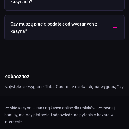
kasynach?
W praktyce nie — brak doniesień o masowym ściganiu
graczy. Organy koncentrują się na operatorach.
Czy muszę płacić podatek od wygranych z
kasyna?
Wygrane z gier losowych mogą podlegać opodatkowaniu.
Szczegóły w przepisach podatkowych — warto
skonsultować z księgowym.
Zobacz też
Największe wygrane Total Casino
Ile czeka się na wygraną
Czy a
Polskie Kasyna — ranking kasyn online dla Polaków. Porównaj
bonusy, metody płatności i odpowiedzi na pytania o hazard w
internecie.