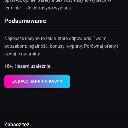
Sprawdź opinie, Safety Index i czy kasyno wypłaca w
terminie —
Jakie kasyno wypłaca
.
Podsumowanie
Najlepsze kasyno to takie, które odpowiada Twoim
potrzebom: legalność, bonusy, wypłaty. Porównaj oferty i
czytaj regulaminy.
18+. Hazard uzależnia.
ZOBACZ RANKING KASYN
Zobacz też