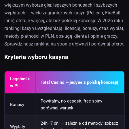
większym wyborze gier, lepszych bonusach i szybszych
wypłatach — wiele zagranicznych kasyn (Pelican, FireBall i
inne) oferuje więcej, ale bez polskiej koncesji. W 2026 roku
rankingi kasyn uwzględniają: licencję, bonusy, czas wypłat,
metody płatności w PLN, obsługę klienta i opinie graczy.
Sprawdź nasz ranking na stronie głównej i porównaj oferty.
Kryteria wyboru kasyna
Legalność
Total Casino — jedyne z polską koncesją
w PL
Powitalny, no deposit, free spiny —
Bonusy
porównaj warunki
24h–7 dni — zależnie od metody; zobacz
Wypłaty