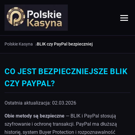
Polskie Kasyna
BLIK czy PayPal bezpieczniej
CO JEST BEZPIECZNIEJSZE BLIK
CZY PAYPAL?
Ostatnia aktualizacja: 02.03.2026
Obie metody są bezpieczne
— BLIK i PayPal stosują
szyfrowanie i ochronę transakcji. PayPal ma dłuższą
historię, system Buyer Protection i rozpoznawalność