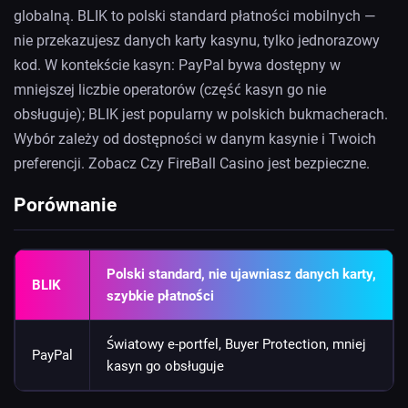
globalną. BLIK to polski standard płatności mobilnych —
nie przekazujesz danych karty kasynu, tylko jednorazowy
kod. W kontekście kasyn: PayPal bywa dostępny w
mniejszej liczbie operatorów (część kasyn go nie
obsługuje); BLIK jest popularny w polskich bukmacherach.
Wybór zależy od dostępności w danym kasynie i Twoich
preferencji. Zobacz
Czy FireBall Casino jest bezpieczne
.
Porównanie
Polski standard, nie ujawniasz danych karty,
BLIK
szybkie płatności
Światowy e-portfel, Buyer Protection, mniej
PayPal
kasyn go obsługuje