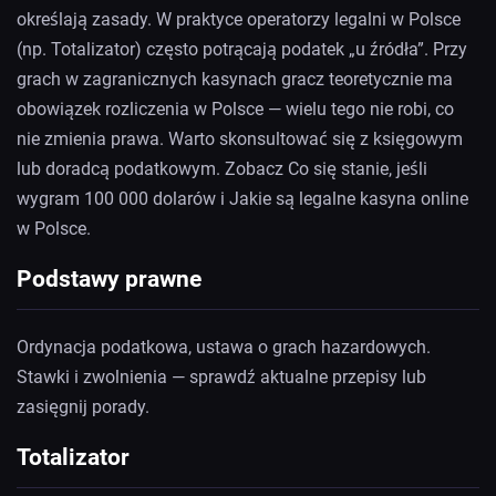
określają zasady. W praktyce operatorzy legalni w Polsce
(np. Totalizator) często potrącają podatek „u źródła”. Przy
grach w zagranicznych kasynach gracz teoretycznie ma
obowiązek rozliczenia w Polsce — wielu tego nie robi, co
nie zmienia prawa. Warto skonsultować się z księgowym
lub doradcą podatkowym. Zobacz
Co się stanie, jeśli
wygram 100 000 dolarów
i
Jakie są legalne kasyna online
w Polsce
.
Podstawy prawne
Ordynacja podatkowa, ustawa o grach hazardowych.
Stawki i zwolnienia — sprawdź aktualne przepisy lub
zasięgnij porady.
Totalizator