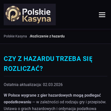
Polskie Kasyna
Rozliczenie z hazardu
CZY Z HAZARDU TRZEBA SIĘ
ROZLICZAĆ?
Ostatnia aktualizacja: 02.03.2026
W Polsce wygrane z gier hazardowych mogą podlegać
opodatkowaniu
— w zależności od rodzaju gry i przepisów.
Ustawa o grach hazardowych i ordynacja podatkowa