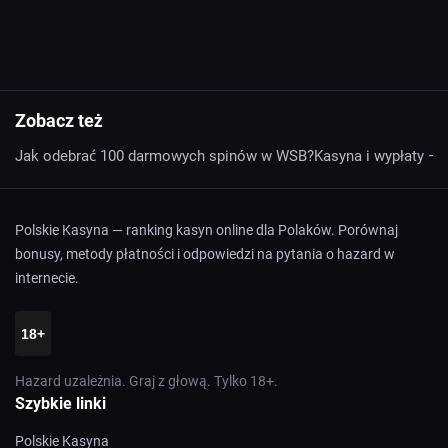
Zobacz też
Jak odebrać 100 darmowych spinów w WSB?
Kasyna i wypłaty — 
Polskie Kasyna — ranking kasyn online dla Polaków. Porównaj
bonusy, metody płatności i odpowiedzi na pytania o hazard w
internecie.
18+
Hazard uzależnia. Graj z głową. Tylko 18+.
Szybkie linki
Polskie Kasyna