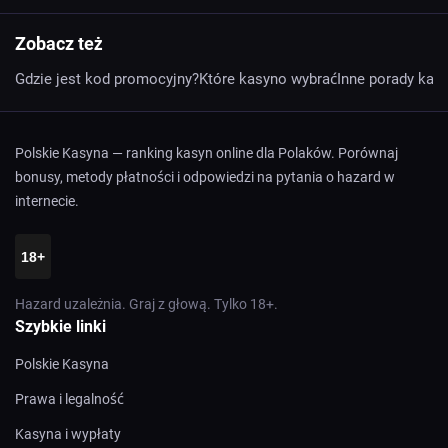
Zobacz też
Gdzie jest kod promocyjny?
Które kasyno wybrać
Inne porady kas
Polskie Kasyna — ranking kasyn online dla Polaków. Porównaj
bonusy, metody płatności i odpowiedzi na pytania o hazard w
internecie.
18+
Hazard uzależnia. Graj z głową. Tylko 18+.
Szybkie linki
Polskie Kasyna
Prawa i legalność
Kasyna i wypłaty